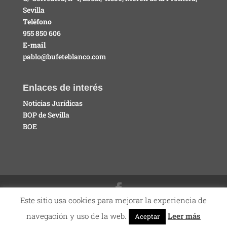
Sevilla
Teléfono
955 850 606
E-mail
pablo@bufeteblanco.com
Enlaces de interés
Noticias Jurídicas
BOP de Sevilla
BOE
Este sitio usa cookies para mejorar la experiencia de
© 2026 Bufete Blanco Abogados
Aviso Legal
| Eweb
navegación y uso de la web.
Leer más
Aceptar
Diseño y Posicionamiento
Web para abogados