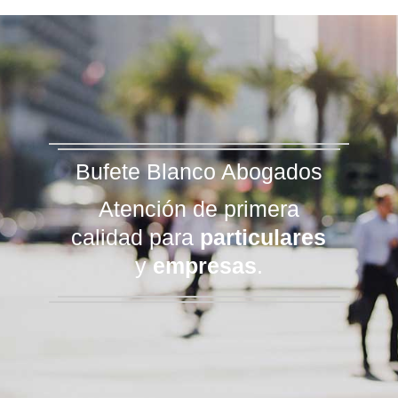
Bufete Blanco Abogados
Atención de primera
calidad para
particulares
y
empresas
.